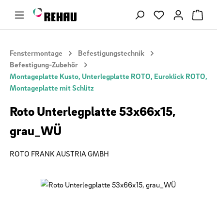
Zum Hauptinhalt springen
Du hast 0 Produ
Fenstermontage
Befestigungstechnik
Befestigung-Zubehör
Montageplatte Kusto, Unterlegplatte ROTO, Euroklick ROTO,
Montageplatte mit Schlitz
Roto Unterlegplatte 53x66x15,
grau_WÜ
ROTO FRANK AUSTRIA GMBH
Bildergalerie überspringen