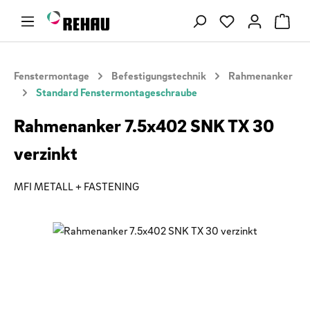
Zum Hauptinhalt springen
Du hast 0 Produ
Fenstermontage
Befestigungstechnik
Rahmenanker
Standard Fenstermontageschraube
Rahmenanker 7.5x402 SNK TX 30
verzinkt
MFI METALL + FASTENING
Bildergalerie überspringen