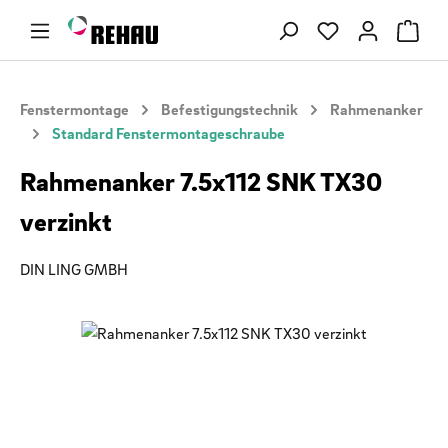
Zum Hauptinhalt springen
Du hast 0 Produ
Fenstermontage
Befestigungstechnik
Rahmenanker
Standard Fenstermontageschraube
Rahmenanker 7.5x112 SNK TX30
verzinkt
DIN LING GMBH
Bildergalerie überspringen