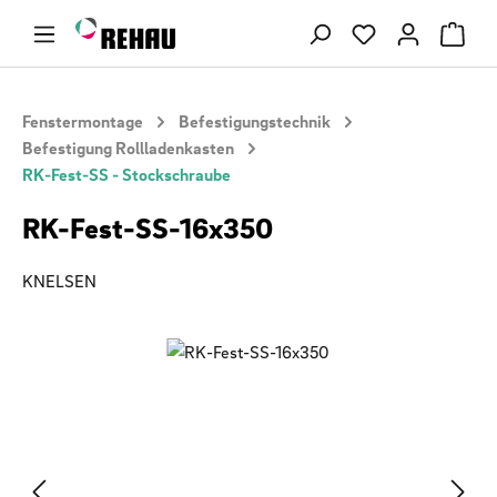
Zum Hauptinhalt springen
Du hast 0 Produ
Fenstermontage
Befestigungstechnik
Befestigung Rollladenkasten
RK-Fest-SS - Stockschraube
RK-Fest-SS-16x350
KNELSEN
Bildergalerie überspringen