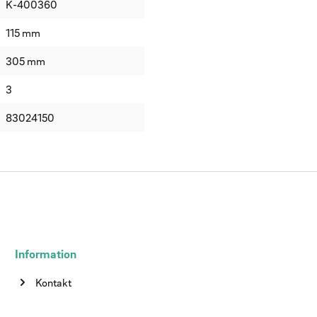
K-400360
115 mm
305 mm
3
83024150
Information
Kontakt