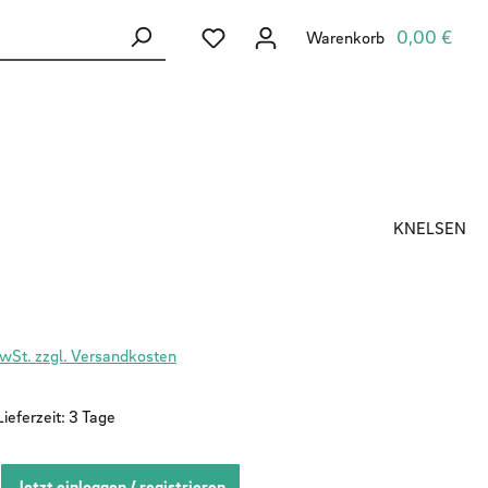
Du hast 0 Produkte auf dem Merkzett
0,00 €
Warenkorb
KNELSEN
MwSt. zzgl. Versandkosten
ieferzeit: 3 Tage
Jetzt einloggen / registrieren