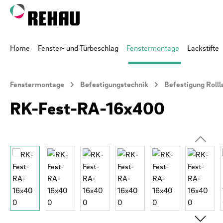
 Hauptinhalt springen
Zur Suche springen
Zur Hauptnavigation springen
Home
Fenster- und Türbeschlag
Fenstermontage
Lackstifte
Fenstermontage
Befestigungstechnik
Befestigung Roll
RK-Fest-RA-16x400
Bildergalerie überspringen