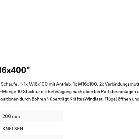
-16x400"
 Schaufel ␍1x M16x100 mit Antrieb, 1x M16x100, 2x Verbindungsmu
ge 10 Stückfür die Befestigung nach oben bei Raffstoreanlagen un
tionen durch Bohren␍überträgt Kräfte (Windlast, Flügel öffnen und s
200 mm
KNELSEN