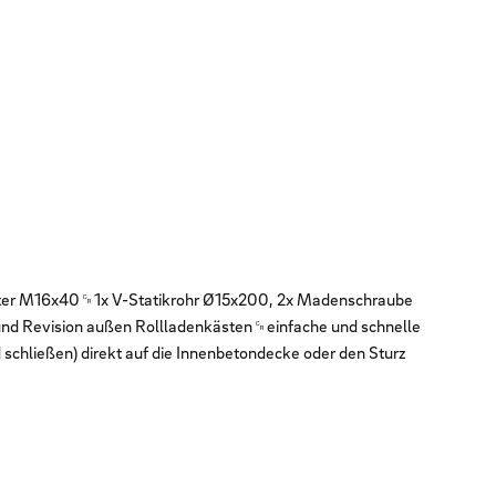
tter M16x40␍1x V-Statikrohr Ø15x200, 2x Madenschraube
d Revision außen Rollladenkästen␍einfache und schnelle
chließen) direkt auf die Innenbetondecke oder den Sturz