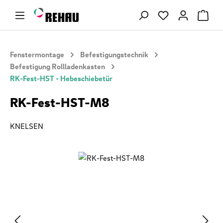
Zum Hauptinhalt springen
Du hast 0 Produ
Fenstermontage
Befestigungstechnik
Befestigung Rollladenkasten
RK-Fest-HST - Hebeschiebetür
RK-Fest-HST-M8
KNELSEN
Bildergalerie überspringen