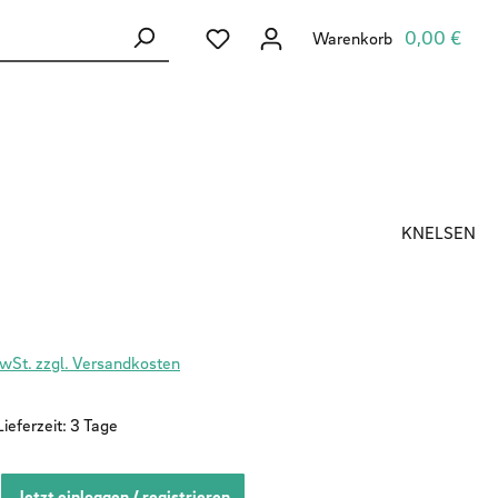
Du hast 0 Produkte auf dem Merkzett
0,00 €
Warenkorb
KNELSEN
MwSt. zzgl. Versandkosten
ieferzeit: 3 Tage
Jetzt einloggen / registrieren