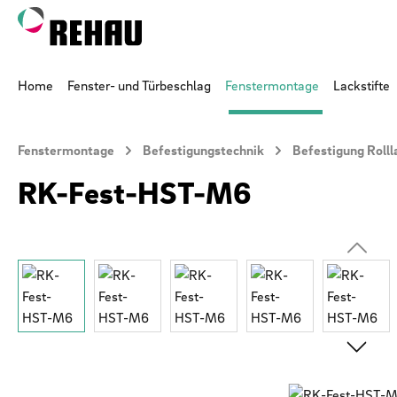
 Hauptinhalt springen
Zur Suche springen
Zur Hauptnavigation springen
Home
Fenster- und Türbeschlag
Fenstermontage
Lackstifte
Fenstermontage
Befestigungstechnik
Befestigung Roll
RK-Fest-HST-M6
Bildergalerie überspringen