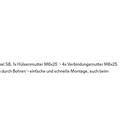
bel S8, 1x Hülsenmutter M6x25 ␍4x Verbindungsmutter M6x25
n durch Bohren␍einfache und schnelle Montage, auch beim