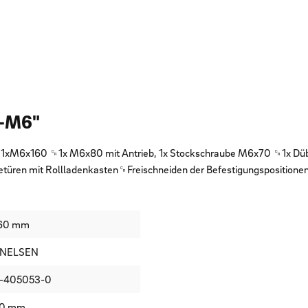
T-M6"
1xM6x160 ␍1x M6x80 mit Antrieb, 1x Stockschraube M6x70 ␍1x Dü
türen mit Rollladenkasten␍Freischneiden der Befestigungspositione
60 mm
NELSEN
-405053-0
0 mm