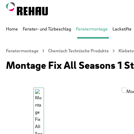
 Hauptinhalt springen
Zur Suche springen
Zur Hauptnavigation springen
Home
Fenster- und Türbeschlag
Fenstermontage
Lackstifte
Fenstermontage
Chemisch Technische Produkte
Klebsto
Montage Fix All Seasons 1 S
Bildergalerie überspringen