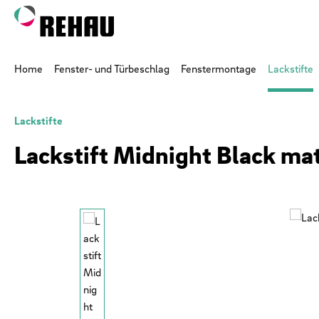
 Hauptinhalt springen
Zur Suche springen
Zur Hauptnavigation springen
Home
Fenster- und Türbeschlag
Fenstermontage
Lackstifte
Lackstifte
Lackstift Midnight Black mat
Bildergalerie überspringen