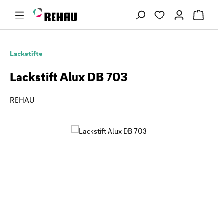
Zum Hauptinhalt springen
Du hast 0 Produ
Lackstifte
Lackstift Alux DB 703
REHAU
Bildergalerie überspringen