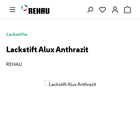
Zum Hauptinhalt springen
Du hast 0 Produ
Lackstifte
Lackstift Alux Anthrazit
REHAU
Bildergalerie überspringen