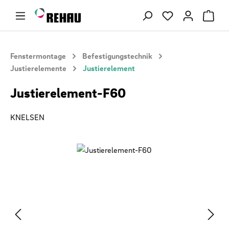
Zum Hauptinhalt springen
Du hast 0 Produ
Fenstermontage
Befestigungstechnik
Justierelemente
Justierelement
Justierelement-F60
KNELSEN
Bildergalerie überspringen