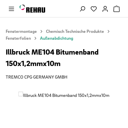
Zum Hauptinhalt springen
Du hast 0 Produ
Fenstermontage
Chemisch Technische Produkte
Fensterfolien
Außenabdichtung
Illbruck ME104 Bitumenband
150x1,2mmx10m
TREMCO CPG GERMANY GMBH
Bildergalerie überspringen