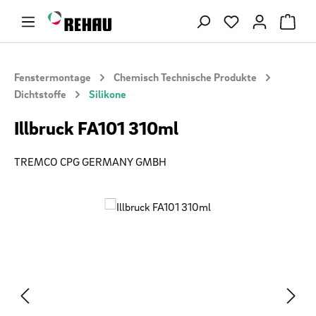
Zum Hauptinhalt springen
Du hast 0 Produ
Fenstermontage
Chemisch Technische Produkte
Dichtstoffe
Silikone
Illbruck FA101 310ml
TREMCO CPG GERMANY GMBH
Bildergalerie überspringen