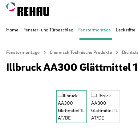
 Hauptinhalt springen
Zur Suche springen
Zur Hauptnavigation springen
Home
Fenster- und Türbeschlag
Fenstermontage
Lackstifte
Fenstermontage
Chemisch Technische Produkte
Dichtst
Illbruck AA300 Glättmittel 
Bildergalerie überspringen