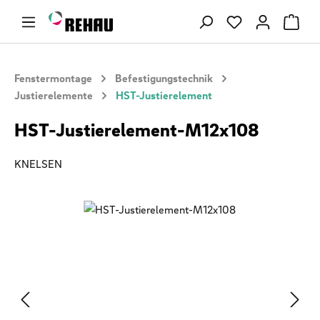
Zum Hauptinhalt springen
Du hast 0 Produ
Fenstermontage
Befestigungstechnik
Justierelemente
HST-Justierelement
HST-Justierelement-M12x108
KNELSEN
Bildergalerie überspringen