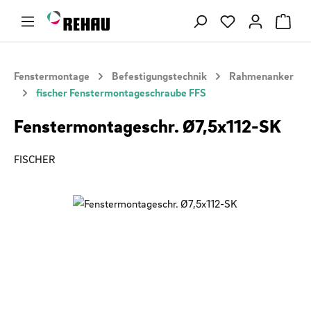
Zum Hauptinhalt springen
Du hast 0 Produ
Fenstermontage
Befestigungstechnik
Rahmenanker
fischer Fenstermontageschraube FFS
Fenstermontageschr. Ø7,5x112-SK
FISCHER
Bildergalerie überspringen