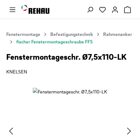
Zum Hauptinhalt springen
Du hast 0 Produ
Fenstermontage
Befestigungstechnik
Rahmenanker
fischer Fenstermontageschraube FFS
Fenstermontageschr. Ø7,5x110-LK
KNELSEN
Bildergalerie überspringen