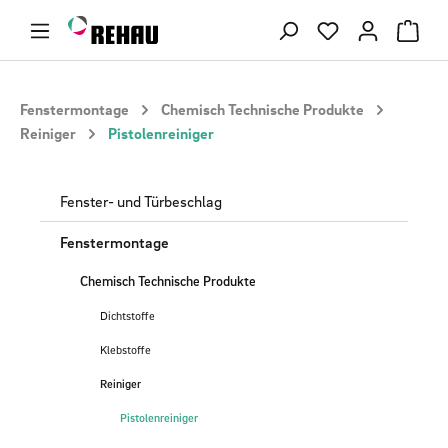
Zum Hauptinhalt springen
Du hast 0 Produ
Fenstermontage
Chemisch Technische Produkte
Reiniger
Pistolenreiniger
Fenster- und Türbeschlag
Fenstermontage
Chemisch Technische Produkte
Dichtstoffe
Klebstoffe
Reiniger
Pistolenreiniger