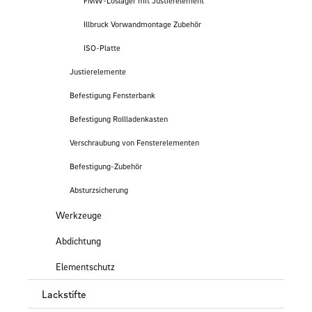
FMW-Loslager mit Justierelement
Illbruck Vorwandmontage Zubehör
ISO-Platte
Justierelemente
Befestigung Fensterbank
Befestigung Rollladenkasten
Verschraubung von Fensterelementen
Befestigung-Zubehör
Absturzsicherung
Werkzeuge
Abdichtung
Elementschutz
Lackstifte