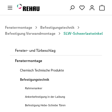
Zum Hauptinhalt springen
Du hast 0 Produ
Fenstermontage
Befestigungstechnik
Befestigung Vorwandmontage
SLW-Schwerlastwinkel
Fenster- und Türbeschlag
Fenstermontage
Chemisch Technische Produkte
Befestigungstechnik
Rahmenanker
Ankerbefestigung in der Laibung
Befestigung Hebe-Schiebe Türen