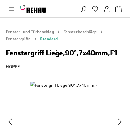
Zum Hauptinhalt springen
Du hast 0 Produ
Fenster- und Türbeschlag
Fensterbeschläge
Fenstergriffe
Standard
Fenstergriff Lieǵe,90°,7x40mm,F1
HOPPE
Bildergalerie überspringen