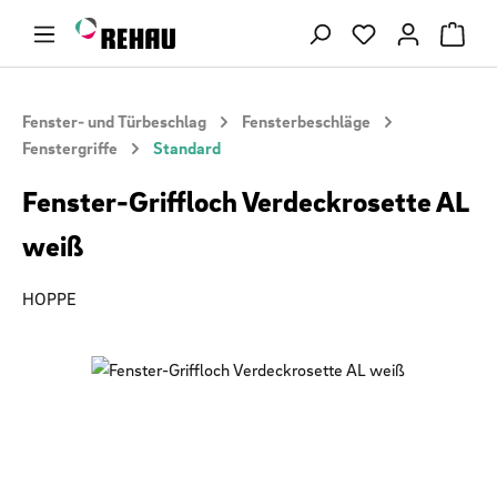
Zum Hauptinhalt springen
Du hast 0 Produ
Fenster- und Türbeschlag
Fensterbeschläge
Fenstergriffe
Standard
Fenster-Griffloch Verdeckrosette AL
weiß
HOPPE
Bildergalerie überspringen