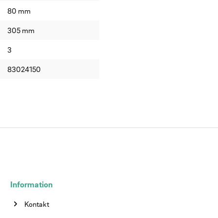
80 mm
305 mm
3
83024150
Information
Kontakt