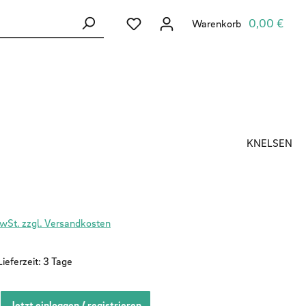
Du hast 0 Produkte auf dem Merkzett
0,00 €
Warenkorb
KNELSEN
MwSt. zzgl. Versandkosten
ieferzeit: 3 Tage
Jetzt einloggen / registrieren