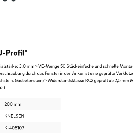
-Profil"
rialstärke: 3,0 mm␍VE-Menge 50 Stückeinfache und schnelle Montag
Verschraubung durch das Fenster in den Anker ist eine geprüfte Verk
stein, Gasbetonstein)␍Widerstandsklasse RC2 geprüft ab 2,5 mm Mat
üft
200 mm
KNELSEN
K-405107