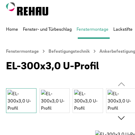
 Hauptinhalt springen
Zur Suche springen
Zur Hauptnavigation springen
Home
Fenster- und Türbeschlag
Fenstermontage
Lackstifte
Fenstermontage
Befestigungstechnik
Ankerbefestigung 
EL-300x3,0 U-Profil
Bildergalerie überspringen