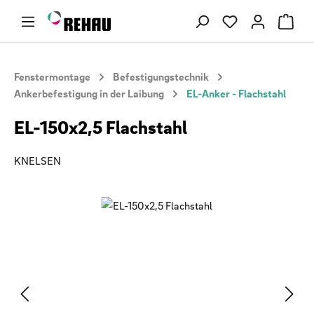
Zum Hauptinhalt springen
Du hast 0 Produ
Fenstermontage
Befestigungstechnik
Ankerbefestigung in der Laibung
EL-Anker - Flachstahl
EL-150x2,5 Flachstahl
KNELSEN
Bildergalerie überspringen