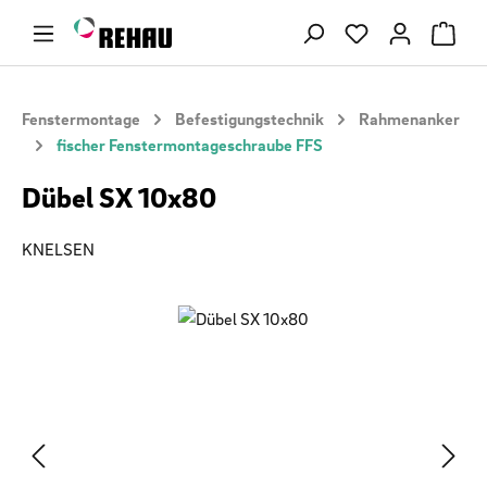
Zum Hauptinhalt springen
Du hast 0 Produ
Fenstermontage
Befestigungstechnik
Rahmenanker
fischer Fenstermontageschraube FFS
Dübel SX 10x80
KNELSEN
Bildergalerie überspringen