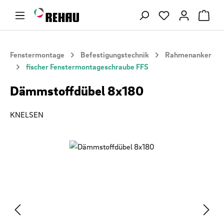
Zum Hauptinhalt springen
Du hast 0 Produ
Fenstermontage
Befestigungstechnik
Rahmenanker
fischer Fenstermontageschraube FFS
Dämmstoffdübel 8x180
KNELSEN
Bildergalerie überspringen