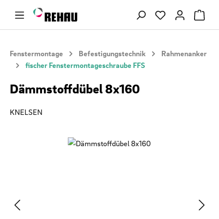
Zum Hauptinhalt springen
Du hast 0 Produ
Fenstermontage
Befestigungstechnik
Rahmenanker
fischer Fenstermontageschraube FFS
Dämmstoffdübel 8x160
KNELSEN
Bildergalerie überspringen