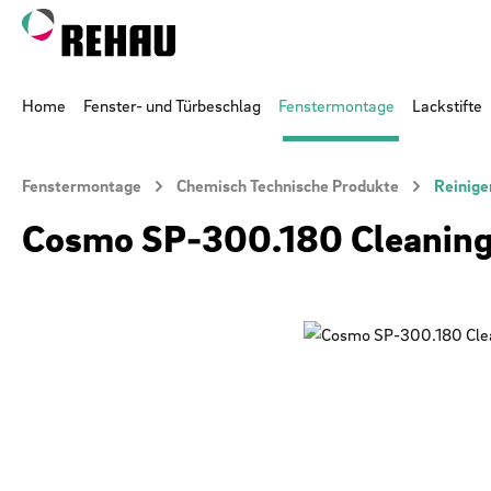
 Hauptinhalt springen
Zur Suche springen
Zur Hauptnavigation springen
Home
Fenster- und Türbeschlag
Fenstermontage
Lackstifte
Fenstermontage
Chemisch Technische Produkte
Reinige
Cosmo SP-300.180 Cleaning
Bildergalerie überspringen