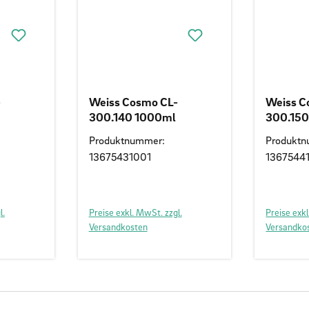
-
Weiss Cosmo CL-
Weiss C
300.140 1000ml
300.15
AT/DE/I
Produktnummer:
Produkt
13675431001
1367544
l.
Preise exkl. MwSt. zzgl.
Preise exkl
Versandkosten
Versandko