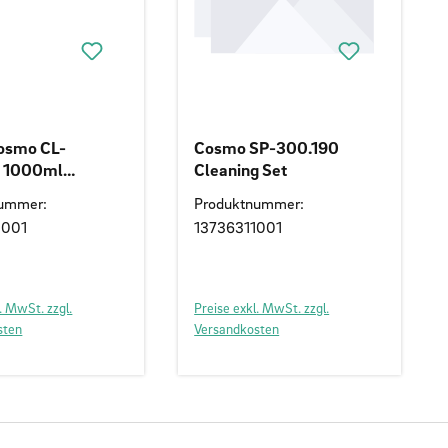
osmo CL-
Cosmo SP-300.190
0 1000ml
Cleaning Set
T
nummer:
Produktnummer:
1001
13736311001
. MwSt. zzgl.
Preise exkl. MwSt. zzgl.
sten
Versandkosten