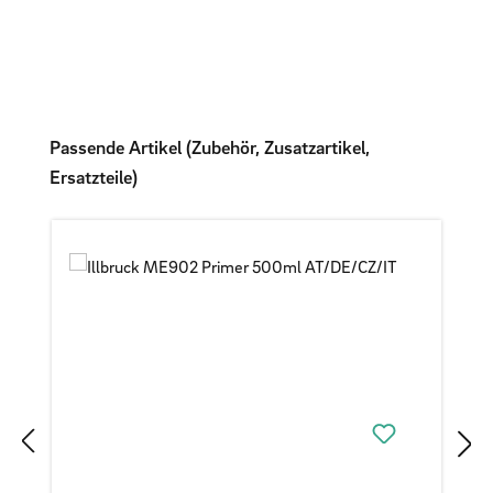
Produktgalerie überspringen
Passende Artikel (Zubehör, Zusatzartikel,
Ersatzteile)