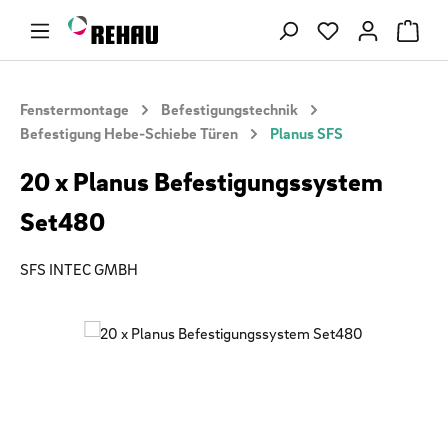
Zum Hauptinhalt springen
Du hast 0 Produ
Fenstermontage
Befestigungstechnik
Befestigung Hebe-Schiebe Türen
Planus SFS
20 x Planus Befestigungssystem
Set480
SFS INTEC GMBH
Bildergalerie überspringen