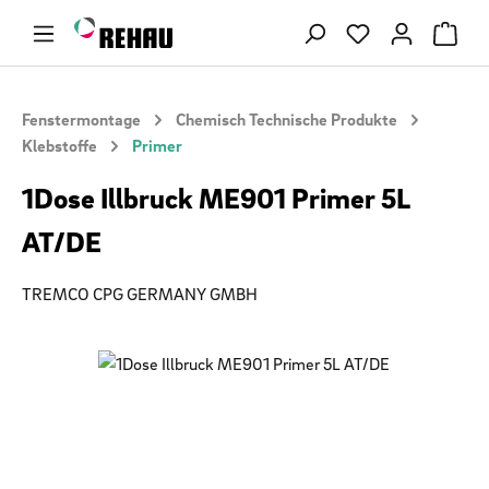
Zum Hauptinhalt springen
Du hast 0 Produ
Fenstermontage
Chemisch Technische Produkte
Klebstoffe
Primer
1Dose Illbruck ME901 Primer 5L
AT/DE
TREMCO CPG GERMANY GMBH
Bildergalerie überspringen